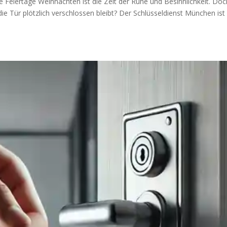
e Feiertage Weihnachten ist die Zeit der Ruhe und Besinnlichkeit. Doc
ie Tür plötzlich verschlossen bleibt? Der Schlüsseldienst München ist